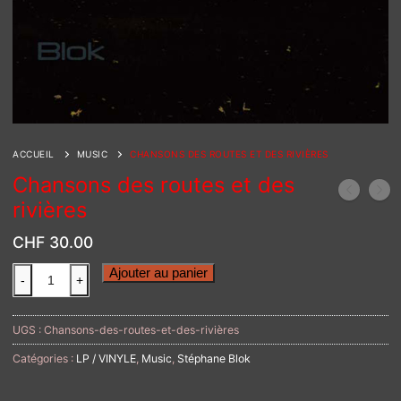
ACCUEIL
MUSIC
CHANSONS DES ROUTES ET DES RIVIÈRES
Chansons des routes et des
rivières
CHF
30.00
quantité
Alternative:
Ajouter au panier
-
+
de
Chansons
des
UGS :
Chansons-des-routes-et-des-rivières
routes
Catégories :
LP / VINYLE
,
Music
,
Stéphane Blok
et
des